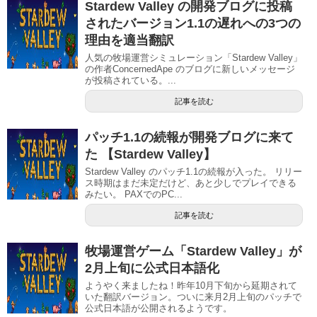
Stardew Valley の開発ブログに投稿
されたバージョン1.1の遅れへの3つの
理由を適当翻訳
人気の牧場運営シミュレーション「Stardew Valley」
の作者ConcernedApe のブログに新しいメッセージ
が投稿されている。...
記事を読む
パッチ1.1の続報が開発ブログに来て
た 【Stardew Valley】
Stardew Valley のパッチ1.1の続報が入った。 リリー
ス時期はまだ未定だけど、あと少しでプレイできる
みたい。 PAXでのPC...
記事を読む
牧場運営ゲーム「Stardew Valley」が
2月上旬に公式日本語化
ようやく来ましたね！昨年10月下旬から延期されて
いた翻訳バージョン。ついに来月2月上旬のパッチで
公式日本語が公開されるようです。