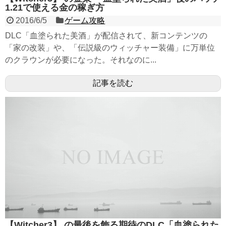
1.21で使える金の稼ぎ方
2016/6/5
ゲーム攻略
DLC「血塗られた美酒」が配信されて、新コンテンツの
「家の改装」や、「伝説級のウィッチャー装備」に万単位
のクラウンが必要になった。それなのに...
記事を読む
【Witcher3】 の最後を飾る期待のDLC「血塗られた