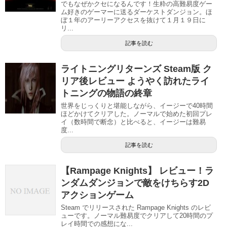
でもなぜかクセになるんです！生粋の高難易度ゲー
ム好きのゲーマーに送るダーケストダンジョン。ほ
ぼ１年のアーリーアクセスを抜けて１月１９日に
リ...
記事を読む
ライトニングリターンズ Steam版 ク
リア後レビュー ようやく訪れたライ
トニングの物語の終章
世界をじっくりと堪能しながら、イージーで40時間
ほどかけてクリアした。ノーマルで始めた初回プレ
イ（数時間で断念）と比べると、イージーは難易
度...
記事を読む
【Rampage Knights】 レビュー！ラ
ンダムダンジョンで敵をけちらす2D
アクションゲーム
Steam でリリースされた Rampage Knights のレビ
ューです。ノーマル難易度でクリアして20時間のプ
レイ時間での感想にな...