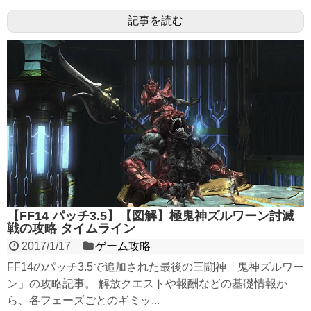
記事を読む
【FF14 パッチ3.5】【図解】極鬼神ズルワーン討滅
戦の攻略 タイムライン
2017/1/17
ゲーム攻略
FF14のパッチ3.5で追加された最後の三闘神「鬼神ズルワー
ン」の攻略記事。 解放クエストや報酬などの基礎情報か
ら、各フェーズごとのギミッ...