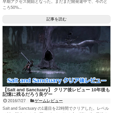
早期アクセス開始となった。まだまだ開発途中で、今のと
ころ50%...
記事を読む
【Salt and Sanctuary】 クリア後レビュー 10年後も
記憶に残るだろう良ゲー
2016/7/27
ゲームレビュー
Salt and Sanctuary の1週目を22時間でクリアした。レベル