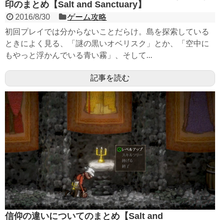
印のまとめ【Salt and Sanctuary】
2016/8/30
ゲーム攻略
初回プレイでは分からないことだらけ。島を探索している
ときによく見る、「謎の黒いオベリスク」とか、「空中に
もやっと浮かんでいる青い霧」、そして...
記事を読む
信仰の違いについてのまとめ【Salt and