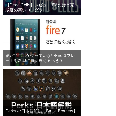
【Dead Cells】レビュー EAだけど完
成度の高いローグライク
まだ半年しか使っていないFireタブレ
ットを新型に買い換えるべき？
Perks の日本語解説【Battle Brothers】