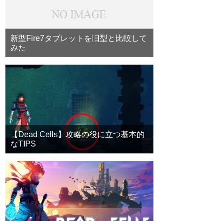
新型Fire7タブレットを旧型と比較して
みた
【Dead Cells】攻略の役に立つ基本的
なTIPS