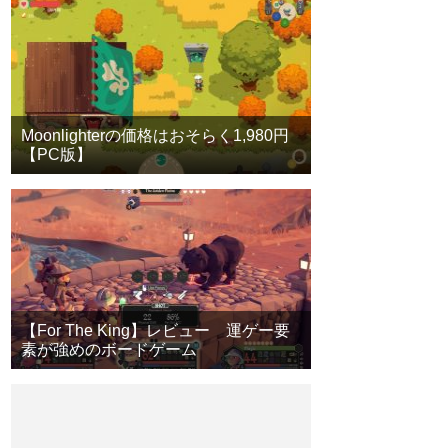
Moonlighterの価格はおそらく1,980円
【PC版】
【For The King】レビュー 運ゲー要
素が強めのボードゲーム